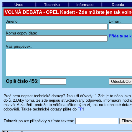
VOLNÁ DEBATA - OPEL Kadett - Zde můžete jen tak volně
Jméno:
E-mail:
Komu odpovídáte:
Přidejte se 
Váš příspěvek:
Opiš číslo 456:
Proč sem nepsat technické dotazy? Jsou tři důvody: 1.Zde je to něco jako 
dolů. 2.Díky tomu, že zde nejsou strukturovány odpovědi, informační hodno
mizivá. A za třetí, protože to většina přítomných ví, tak na technické dot
odpovědi. Takže technické dotazy pište do
TP
!
Zobrazit pouze příspěvky s tímto textem: