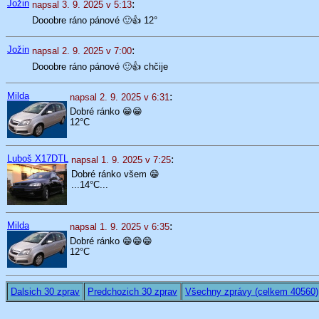
Jožin
:
napsal 3. 9. 2025 v 5:13
Dooobre ráno pánové 🙂👍 12°
Jožin
:
napsal 2. 9. 2025 v 7:00
Dooobre ráno pánové 🙂👍 chčije
Milda
:
napsal 2. 9. 2025 v 6:31
Dobré ránko 😁😁
12°C
Luboš X17DTL
:
napsal 1. 9. 2025 v 7:25
Dobré ránko všem 😁
...14°C...
Milda
:
napsal 1. 9. 2025 v 6:35
Dobré ránko 😁😁😁
12°C
Dalsich 30 zprav
Predchozich 30 zprav
Všechny zprávy (celkem 40560)