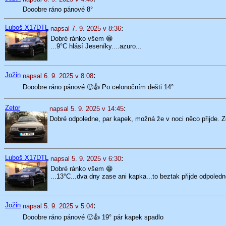
Dooobre ráno pánové 8°
Luboš X17DTL
:
napsal 7. 9. 2025 v 8:36
Dobré ránko všem 😁
...9°C hlásí Jeseníky....azuro...
Jožin
:
napsal 6. 9. 2025 v 8:08
Dooobre ráno pánové 🙂👍 Po celonočním dešti 14°
Zetor
:
napsal 5. 9. 2025 v 14:45
Dobré odpoledne, par kapek, možná že v noci něco přijde. Z
Luboš X17DTL
:
napsal 5. 9. 2025 v 6:30
Dobré ránko všem 😁
...13°C...dva dny zase ani kapka...to beztak přijde odpoledn
Jožin
:
napsal 5. 9. 2025 v 5:04
Dooobre ráno pánové 🙂👍 19° pár kapek spadlo