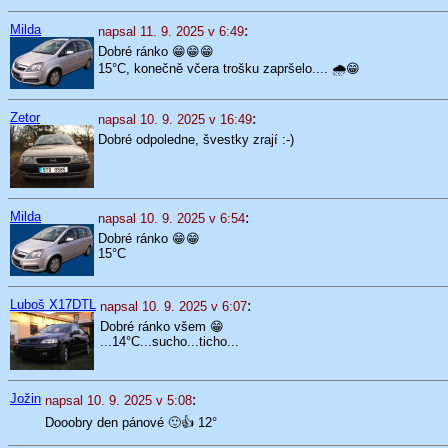
Milda
:
napsal 11. 9. 2025 v 6:49
Dobré ránko 😁😁😁
15°C, konečně včera trošku zapršelo.... 🌧️😁
Zetor
:
napsal 10. 9. 2025 v 16:49
Dobré odpoledne, švestky zrají :-)
Milda
:
napsal 10. 9. 2025 v 6:54
Dobré ránko 😁😁
15°C
Luboš X17DTL
:
napsal 10. 9. 2025 v 6:07
Dobré ránko všem 😁
...14°C...sucho...ticho...
Jožin
:
napsal 10. 9. 2025 v 5:08
Dooobry den pánové 🙂👍 12°