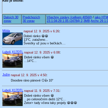
Dalsich 30
Predchozich
Všechny zprávy (celkem 40560)
/
jako HTM
zprav
30 zprav
23.1.04-29.1.05 (24784) 2,3MB
Archv 29.1.
Milda
:
napsal 12. 9. 2025 v 6:26
Dobré ránko 😁😁
13°C, zataženo...
Švestky už jsou v bečkách....
Luboš X17DTL
:
napsal 12. 9. 2025 v 6:08
Dobré ránko všem 😁
...14°C...
Jožin
:
napsal 12. 9. 2025 v 4:50
Dooobre ráno pánové 🙂👍 10°
Luboš X17DTL
:
napsal 11. 9. 2025 v 7:31
Dobré ránko všem 😁
...po celonočním dešti 12°C...
Zetor> tady včera taky projely 😁😁😁