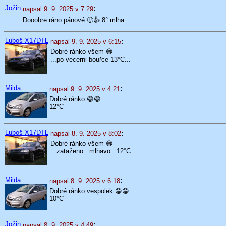
Jožin
:
napsal 9. 9. 2025 v 7:29
Dooobre ráno pánové 🙂👍 8° mlha
Luboš X17DTL
:
napsal 9. 9. 2025 v 6:15
Dobré ránko všem 😁
...po vecerni bouřce 13°C...
Milda
:
napsal 9. 9. 2025 v 4:21
Dobré ránko 😁😁
12°C
Luboš X17DTL
:
napsal 8. 9. 2025 v 8:02
Dobré ránko všem 😁
...zataženo...mlhavo...12°C...
Milda
:
napsal 8. 9. 2025 v 6:18
Dobré ránko vespolek 😁😁
10°C
Jožin
:
napsal 8. 9. 2025 v 4:49