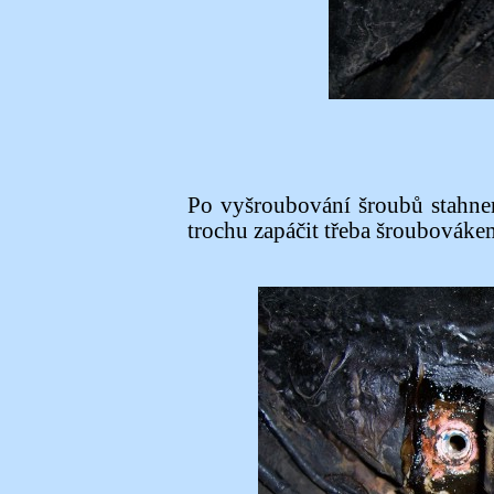
Po vyšroubování šroubů stahnem
trochu zapáčit třeba šroubováke