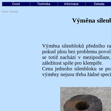
Autor: Standa
Výměna silen
Výměna silenbloků předního ra
pokud jdou bez problemu povolit 
se totiž nachází v mezipodlaze
záležitost spíše pro klempíře.
Cena jednoho silenbloku se p
výměny nejsou třeba žádné speciá