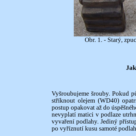
Obr. 1. - Starý, zpu
Jak
Vyšroubujeme šrouby. Pokud půjd
stříknout olejem (WD40) opatr
postup opakovat až do úspěšnéh
nevyplatí matici v podlaze utrh
vyvaření podlahy. Jediný přístup 
po vyříznutí kusu samoté podlah