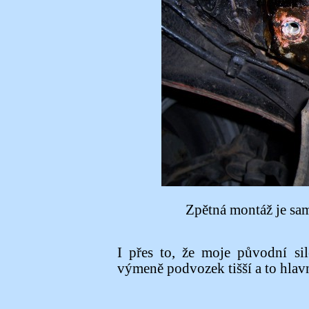
Zpětná montáž je sa
I přes to, že moje původní si
výmeně podvozek tišší a to hlav