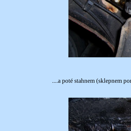
....a poté stahnem (sklepnem p