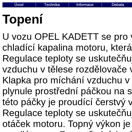
Topení
U vozu OPEL KADETT se pro vy
chladící kapalina motoru, kte
Regulace teploty se uskutečň
vzduchu v tělese rozdělovače
Klapka pro míchání vzduchu v 
plynule prostřední páčkou na s
této páčky je proudící čerstv
Regulace teploty se uskutečňuj
otáček motoru. Topný výkon je